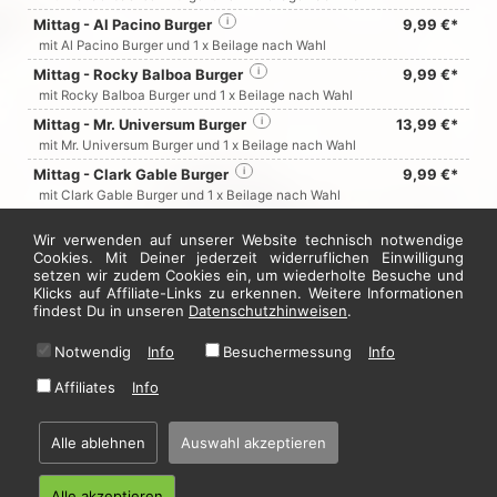
Mittag - Al Pacino Burger
i
9,99 €*
mit Al Pacino Burger und 1 x Beilage nach Wahl
Mittag - Rocky Balboa Burger
i
9,99 €*
mit Rocky Balboa Burger und 1 x Beilage nach Wahl
Mittag - Mr. Universum Burger
i
13,99 €*
mit Mr. Universum Burger und 1 x Beilage nach Wahl
Mittag - Clark Gable Burger
i
9,99 €*
mit Clark Gable Burger und 1 x Beilage nach Wahl
Mittag - Paul Newman Burger
i
9,99 €*
Wir verwenden auf unserer Website technisch notwendige
mit Paul Newman Burger und 1 x Beilage nach Wahl
Cookies. Mit Deiner jederzeit widerruflichen Einwilligung
Mittag - Grace Kelly Burger
i
9,99 €*
setzen wir zudem Cookies ein, um wiederholte Besuche und
Klicks auf Affiliate-Links zu erkennen. Weitere Informationen
mit Grace Kelly Burger und 1 x Beilage nach Wahl
findest Du in unseren
Datenschutzhinweisen
.
Jetzt hier bestellen
Notwendig
Info
Besuchermessung
Info
Affiliates
Info
* Alle Preise in Euro inkl. gesetzl. MwSt. Abbildungen können ggf. abweichen.
Informationen zu Inhalts- und Zusatzstoffen finden Sie unter
i
Alle ablehnen
Auswahl akzeptieren
Alle akzeptieren