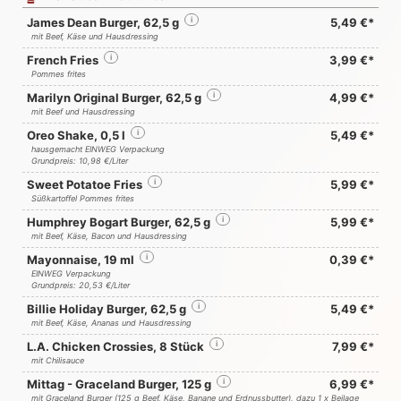
James Dean Burger, 62,5 g
i
5,49 €*
mit Beef, Käse und Hausdressing
French Fries
i
3,99 €*
Pommes frites
Marilyn Original Burger, 62,5 g
i
4,99 €*
mit Beef und Hausdressing
Oreo Shake, 0,5 l
i
5,49 €*
hausgemacht EINWEG Verpackung
Grundpreis: 10,98 €/Liter
Sweet Potatoe Fries
i
5,99 €*
Süßkartoffel Pommes frites
Humphrey Bogart Burger, 62,5 g
i
5,99 €*
mit Beef, Käse, Bacon und Hausdressing
Mayonnaise, 19 ml
i
0,39 €*
EINWEG Verpackung
Grundpreis: 20,53 €/Liter
Billie Holiday Burger, 62,5 g
i
5,49 €*
mit Beef, Käse, Ananas und Hausdressing
L.A. Chicken Crossies, 8 Stück
i
7,99 €*
mit Chilisauce
Mittag - Graceland Burger, 125 g
i
6,99 €*
mit Graceland Burger (125 g Beef, Käse, Banane und Erdnussbutter), dazu 1 x Beilage