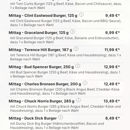
mit Toni Curtis Burger (125 g Beef, Käse, Bacon und Chilisauce), dazu
1 x Beilage nach Wahl
Mittag - Clint Eastwood Burger, 125 g
i
9,49 €*
mit Clint Eastwood Burger (125 g Beef, Käse, Bacon und BBQ-Sauce),
dazu 1 x Beilage nach Wahl
Mittag - Graceland Burger, 125 g
i
6,99 €*
mit Graceland Burger (125 g Beef, Käse, Banane und Erdnussbutter),
dazu 1 x Beilage nach Wahl
Mittag - Terence Hill Burger, 187 g
i
11,99 €*
mit Terence Hill Burger (187 g Beef, Käse und Hausdressing), dazu 1 x
Beilage nach Wahl
Mittag - Bud Spencer Burger, 250 g
i
12,99 €*
mit Bud Spencer Burger (250 g Beef, Käse und Hausdressing), dazu 1
x Beilage nach Wahl
Mittag - Charles Bronson Burger, 200 g
i
12,49 €*
mit Charles Bronson Burger (200 g Black Angus Beef, Cheddar-Käse
und Hausdressing), dazu 1 x Beilage nach Wahl
Mittag - Chuck Norris Burger, 285 g
i
13,49 €*
mit Chuck Norris Burger (285 g Black Angus Beef, Cheddar-Käse und
Hausdressing), dazu 1 x Beilage nach Wahl
Mittag - Duck Dick Burger
i
8,49 €*
mit Ducky Dick Big Burger (Hähnchenbrustfilet, Bacon und
Hausdressing), dazu 1 x Beilage nach Wahl